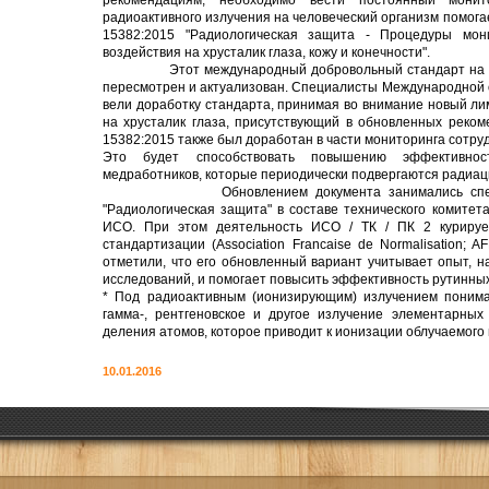
рекомендациям, необходимо вести постоянный монито
радиоактивного излучения на человеческий организм помог
15382:2015 "Радиологическая защита - Процедуры мон
воздействия на хрусталик глаза, кожу и конечности".
Этот международный добровольный стандарт на осн
пересмотрен и актуализован. Специалисты Международной 
вели доработку стандарта, принимая во внимание новый ли
на хрусталик глаза, присутствующий в обновленных реко
15382:2015 также был доработан в части мониторинга сотру
Это будет способствовать повышению эффективност
медработников, которые периодически подвергаются радиац
Обновлением документа занимались специали
"Радиологическая защита" в составе технического комитета
ИСО. При этом деятельность ИСО / ТК / ПК 2 курируе
стандартизации (Association Francaise de Normalisation; 
отметили, что его обновленный вариант учитывает опыт, н
исследований, и помогает повысить эффективность рутинны
* Под радиоактивным (ионизирующим) излучением понима
гамма-, рентгеновское и другое излучение элементарных
деления атомов, которое приводит к ионизации облучаемого
10.01.2016