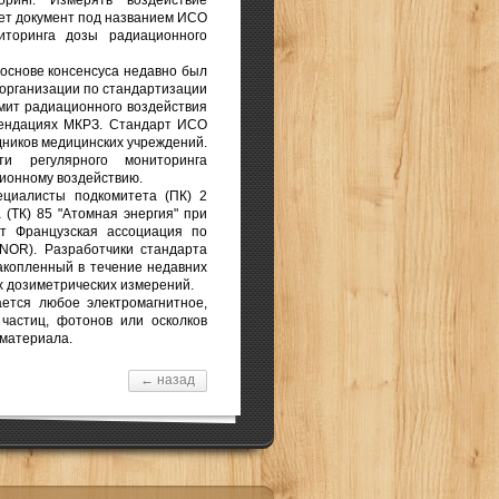
ринг. Измерять воздействие
ает документ под названием ИСО
иторинга дозы радиационного
ове консенсуса недавно был
организации по стандартизации
мит радиационного воздействия
мендациях МКРЗ. Стандарт ИСО
дников медицинских учреждений.
и регулярного мониторинга
ионному воздействию.
сты подкомитета (ПК) 2
 (ТК) 85 "Атомная энергия" при
т Французская ассоциация по
AFNOR). Разработчики стандарта
акопленный в течение недавних
х дозиметрических измерений.
ется любое электромагнитное,
 частиц, фотонов или осколков
 материала.
← назад