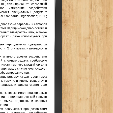
ы мониторинга воздействия
знь, так и причинить серьезный
тное измерение воздействия
могает специальный документ
l Standards Organisation; ИСО;
пазоне отраслей и секторов
том медицинской диагностики и
омных электростанциях, а также
портах и даже используется при
 периодически подвергаются
ти. Это и врачи, и атомщики, и
ого уровня воздействия
ой сложную задачу, требующую
тчасти тем, что каждый орган в
апример, в случае кожи следует
к формирование язв.
е ряд других факторов, таких
 к тому или иному веществу и
рганизма, и задача станет еще
орые могут подвергаться
сии по радиологической защите
CRP; МКРЗ) подготовили сборник
иации.
огических процессов этим