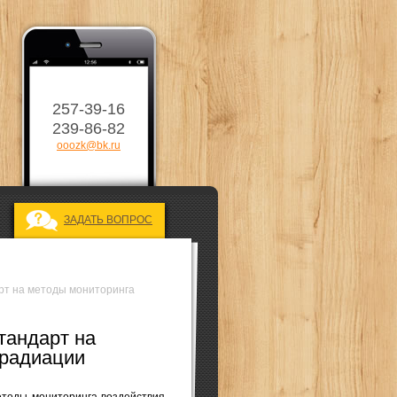
257-39-16
239-86-82
ooozk@bk.ru
ЗАДАТЬ ВОПРОС
т на методы мониторинга
тандарт на
 радиации