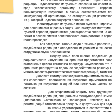
ИСО обновляет международный стандарт на метод
радиации Радиоактивное излучение* способно как спасти жи
вред человеческому организму. Обеспечить коррек
ионизирующего излучения в любых обстоятельствах по
Международной организации по стандартизации (Internationa
ISO), который недавно подвергся обновлению.
Ионизирующее излучение используется в широком диа
для решения самых разных задач. Оно выступает инструмен
лучевой терапии, применяется для выработки энергии на ат
лежит в основе систем рентгеновского сканирования в аэро
геологоразведке.
Как следствие, многие люди в течение рабочего дня
воздействию радиации с определенным уровнем интенсивнос
сотрудники служб безопасности.
Недопущение превышения предельно допустим
радиоактивного излучения на организм представляет соб
выполнения целого комплекса процедур. Обусловлено это о
организме реагирует на подобное воздействие по-разному. Н
минимизировать риск негативных тканевых реакций, таких ка
Добавьте к этому необходимость принимать во внимани
как способность проникновения излучения применительно
локализация излучения в одной или нескольких частях о
сложнее.
Для эффективной защиты всех трудящихся, кот
воздействию радиации, специалисты Международной комис
(International Commission on Radiological Protection; I
рекомендаций относительно предельно допустимых доз рад
Но чтобы удостовериться в соответствии технол