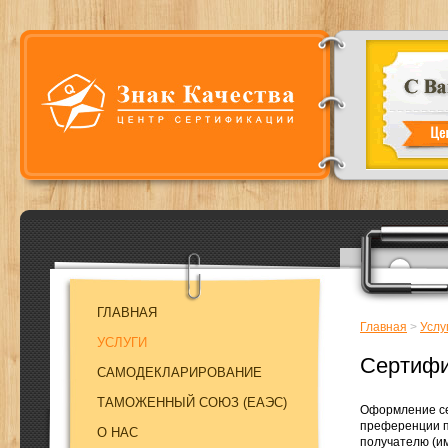
ГЛАВНАЯ
Главная
>
Услу
УСЛУГИ
Сертифи
САМОДЕКЛАРИРОВАНИЕ
ТАМОЖЕННЫЙ СОЮЗ (EAЭC)
Оформление се
преференции пр
О НАС
получателю (и