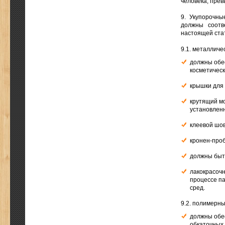
человека, пре
9. Укупорочны
должны соотв
настоящей ста
9.1. металличе
должны обес
косметическ
крышки для 
крутящий мо
установлен
клеевой шо
кронен-про
должны быть
лакокрасочн
процессе п
сред.
9.2. полимерн
должны обес
обкаточных,