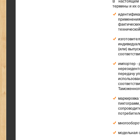
В настоящем 
термины и их 
идентификац
применения 
фактических
технической
изготовител
индивидуал
(или) выпус
соответстви
импортер - 
нерезиденто
передачу уп
использован
соответстви
Таможенног
маркировка 
пиктограмм,
сопроводит
потребител
многооборот
модельная с