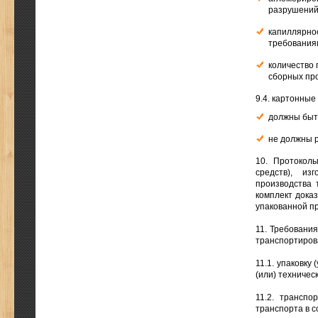
разрушений
капиллярно
требования
количество
сборных пр
9.4. картонные
должны быт
не должны 
10. Протоколы
средств), из
производства 
комплект дока
упакованной п
11. Требования
транспортиров
11.1. упаковку
(или) техничес
11.2. транспо
транспорта в с