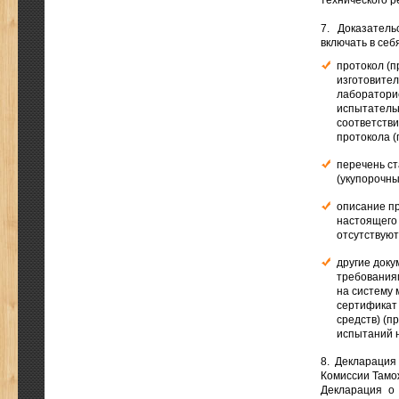
технического р
7. Доказател
включать в себ
протокол (
изготовител
лабораторие
испытатель
соответств
протокола (
перечень ст
(укупорочны
описание п
настоящего 
отсутствуют
другие доку
требованиям
на систему 
сертификат 
средств) (п
испытаний 
8. Деклараци
Комиссии Тамо
Декларация о 