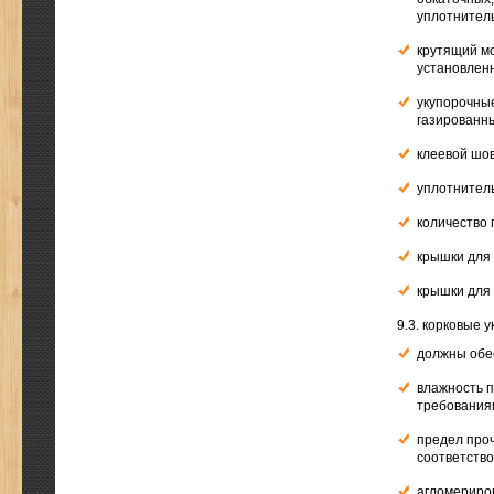
уплотнитель
крутящий мо
установлен
укупорочные
газированн
клеевой шо
уплотнител
количество
крышки для 
крышки для 
9.3. корковые 
должны обес
влажность 
требования
предел про
соответств
агломериро