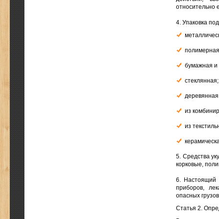
относительно е
4. Упаковка п
металличес
полимерная
бумажная и
стеклянная
деревянная
из комбини
из текстил
керамическ
5. Средства у
корковые, пол
6. Настоящий 
приборов, ле
опасных грузов
Статья 2. Опр