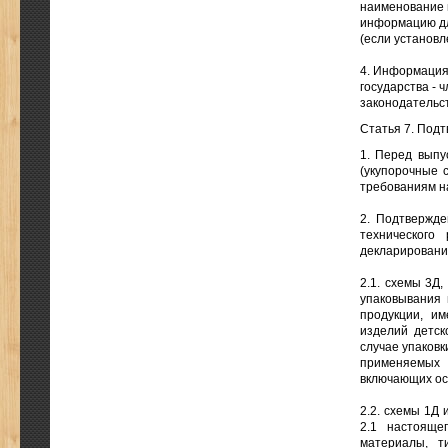
наименование 
информацию для
(если установл
4. Информация 
государства - 
законодательст
Статья 7. Под
1. Перед выпу
(укупорочные 
требованиям н
2. Подтвержде
технического
декларировани
2.1. схемы 3Д,
упаковывания 
продукции, и
изделий детск
случае упаков
применяемых 
включающих осо
2.2. схемы 1Д 
2.1 настояще
материалы, т