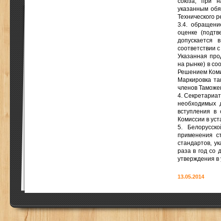
союза, при н
указанным обя
Технического р
3.4. обращени
оценке (подтв
допускается 
соответствии с
Указанная про
на рынке) в со
Решением Коми
Маркировка та
членов Таможен
4. Секретариа
необходимых д
вступления в 
Комиссии в ус
5. Белорусск
применения ст
стандартов, у
раза в год со 
утверждения в
13.05.2014