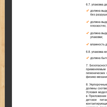
6.7. упаковка 
должна выд
без разруш
должна выд
плоскостях;
должна выд
упаковки;
влажность 
6.8. упаковка к
должна быт
7. Безопаснос
применяемым 
гигиенических
физико-механи
8. Укупорочные
должны соотве
Условия модел
в Приложении 
детское пита
контактирующи