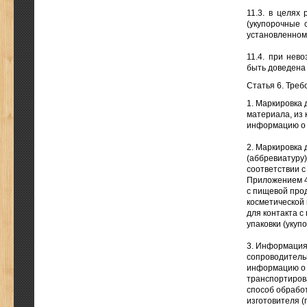
11.3. в целях
(укупорочные 
установленном 
11.4. при нев
быть доведена
Статья 6. Треб
1. Маркировка
материала, из 
информацию о 
2. Маркировка
(аббревиатуру)
соответствии с
Приложением 4:
с пищевой прод
косметической 
для контакта с
упаковки (укуп
3. Информация 
сопроводительн
информацию о н
транспортиров
способ обрабо
изготовителя (