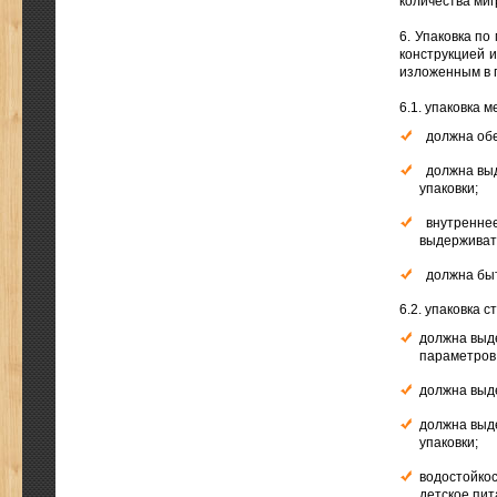
количества миг
6. Упаковка по
конструкцией 
изложенным в п
6.1. упаковка 
должна обе
должна выд
упаковки;
внутреннее 
выдерживат
должна быть
6.2. упаковка с
должна выде
параметров
должна выд
должна выд
упаковки;
водостойкос
детское пи