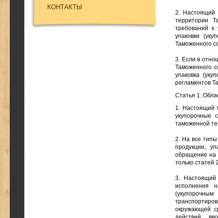
КОНТАКТЫ
2. Настоящий 
территории Т
требований к 
упаковки (уку
Таможенного с
3. Если в отно
Таможенного с
упаковка (уку
регламентов Та
Статья 1. Обл
1. Настоящий 
укупорочные 
таможенной те
2. На все типы
продукции, у
обращение на 
только статей 2
3. Настоящий
исполнения н
(укупорочным
транспортиров
окружающей с
действий, вв