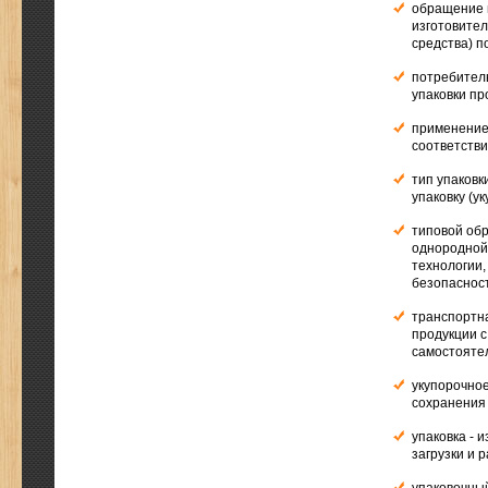
обращение н
изготовител
средства) п
потребитель
упаковки пр
применение 
соответстви
тип упаковк
упаковку (у
типовой обр
однородной 
технологии,
безопаснос
транспортна
продукции 
самостояте
укупорочное
сохранения
упаковка - 
загрузки и 