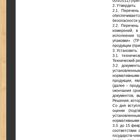
005/2011) (при
2. Утвердить:
2.1. Перечень
обеспечиваетс
безопасности у
2.2. Перечень
измерений, в
исполнения т
упаковки» (Т
продукции (при
3. Установить:
3.1. техниче
Технический ре
3.2. докумен
установленн
нормативными 
продукции, яв
(далее – проду
окончания сро
документов, 
Решения, котор
Со дня вступл
оценке (подт
установленн
нормативными 
3.3. до 15 фев
соответствии 
государств-чл