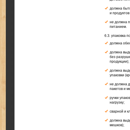
должна быть
и продуктов
не должна п
питанием.
6.3. упаковка 
должна обе
должна выд
без разруш
продукции);
должна выд
упаковки (к
не должна д
пакетов и м
ручки упако
нагрузку;
сварной и к
должна выде
мешков);