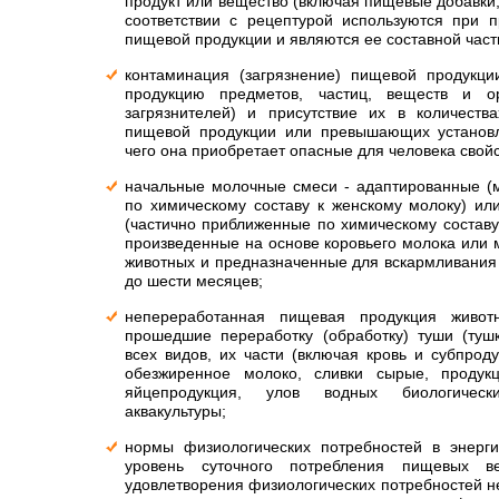
продукт или вещество (включая пищевые добавки,
соответствии с рецептурой используются при пр
пищевой продукции и являются ее составной част
контаминация (загрязнение) пищевой продукц
продукцию предметов, частиц, веществ и ор
загрязнителей) и присутствие их в количеств
пищевой продукции или превышающих установл
чего она приобретает опасные для человека свойс
начальные молочные смеси - адаптированные (
по химическому составу к женскому молоку) ил
(частично приближенные по химическому составу
произведенные на основе коровьего молока или 
животных и предназначенные для вскармливания 
до шести месяцев;
непереработанная пищевая продукция живот
прошедшие переработку (обработку) туши (туш
всех видов, их части (включая кровь и субпрод
обезжиренное молоко, сливки сырые, продук
яйцепродукция, улов водных биологическ
аквакультуры;
нормы физиологических потребностей в энерг
уровень суточного потребления пищевых в
удовлетворения физиологических потребностей н