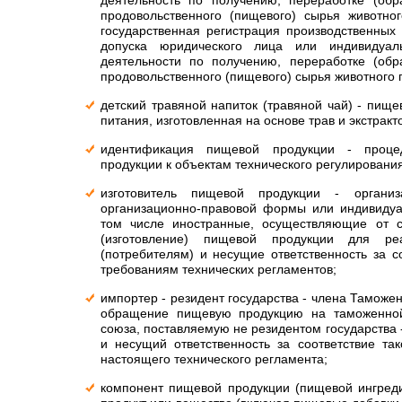
деятельность по получению, переработке (обр
продовольственного (пищевого) сырья животно
государственная регистрация производственных 
допуска юридического лица или индивидуал
деятельности по получению, переработке (обр
продовольственного (пищевого) сырья животного
детский травяной напиток (травяной чай) - пище
питания, изготовленная на основе трав и экстракто
идентификация пищевой продукции - проце
продукции к объектам технического регулирования
изготовитель пищевой продукции - органи
организационно-правовой формы или индивидуа
том числе иностранные, осуществляющие от с
(изготовление) пищевой продукции для ре
(потребителям) и несущие ответственность за с
требованиям технических регламентов;
импортер - резидент государства - члена Таможе
обращение пищевую продукцию на таможенной
союза, поставляемую не резидентом государства 
и несущий ответственность за соответствие та
настоящего технического регламента;
компонент пищевой продукции (пищевой ингредие