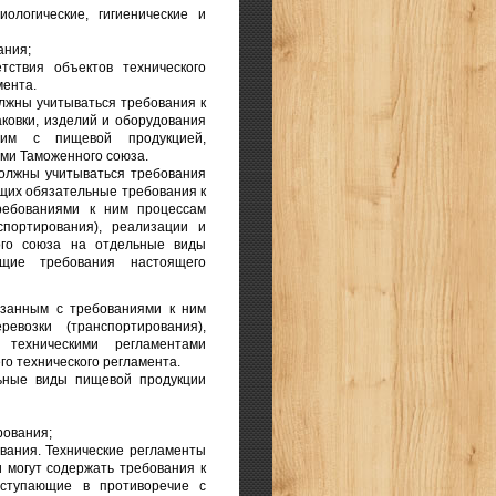
ологические, гигиенические и
ания;
ствия объектов технического
мента.
лжны учитываться требования к
ковки, изделий и оборудования
щим с пищевой продукцией,
ми Таможенного союза.
должны учитываться требования
щих обязательные требования к
ребованиями к ним процессам
нспортирования), реализации и
ого союза на отдельные виды
щие требования настоящего
язанным с требованиями к ним
ревозки (транспортирования),
техническими регламентами
го технического регламента.
льные виды пищевой продукции
рования;
вания. Технические регламенты
 могут содержать требования к
вступающие в противоречие с