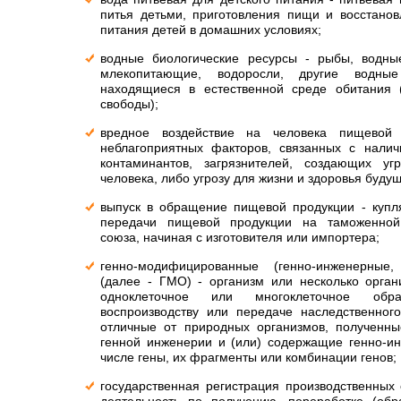
питья детьми, приготовления пищи и восстанов
питания детей в домашних условиях;
водные биологические ресурсы - рыбы, водны
млекопитающие, водоросли, другие водны
находящиеся в естественной среде обитания (
свободы);
вредное воздействие на человека пищевой 
неблагоприятных факторов, связанных с нали
контаминантов, загрязнителей, создающих у
человека, либо угрозу для жизни и здоровья буду
выпуск в обращение пищевой продукции - купл
передачи пищевой продукции на таможенной
союза, начиная с изготовителя или импортера;
генно-модифицированные (генно-инженерные,
(далее - ГМО) - организм или несколько орган
одноклеточное или многоклеточное обр
воспроизводству или передаче наследственного
отличные от природных организмов, полученн
генной инженерии и (или) содержащие генно-и
числе гены, их фрагменты или комбинации генов;
государственная регистрация производственных