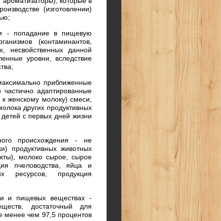
 ароматизаторы), которые в
оизводстве (изготовлении)
ью;
ии - попадание в пищевую
ганизмов (контаминантов,
ах, несвойственных данной
енные уровни, вследствие
тва;
максимально приближенные
и частично адаптированные
 к женскому молоку) смеси,
молока других продуктивных
детей с первых дней жизни
ного происхождения - не
ки) продуктивных животных
укты), молоко сырое, сырое
ция пчеловодства, яйца и
их ресурсов, продукция
ии и пищевых веществах -
еществ, достаточный для
е менее чем 97,5 процентов