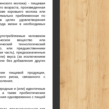
енского молока) - пищевая
го возраста, произведенная
ове коровьего молока или
симально приближенная по
в целях удовлетворения
года жизни в необходимых
употребляемые человеком
ическое вещество или
ческий технологический
ор, или предшественники
ая часть), предназначенные
ли) вкуса (за исключением
или без добавления других
ние пищевой продукции,
мого риска, связанного с
коления;
риродные и (или) идентичные
 а также пробиотические
ения одновременно с пищей
 вода, предназначенная для