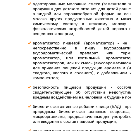
адаптированные молочные смеси (заменители ж
продукция для детского питания для детей ранне
в жидкой или порошкообразной форме на осн
молока других продуктивных животных и мак
химическому составу к женскому молоку 
физиологических потребностей детей первого 
веществах и энергии;
ароматизатор пищевой (ароматизатор) - не 
непосредственно в пищу вкусоаромат
вкусоароматический препарат, или терми
ароматизатор, или коптильный ароматизат
ароматизаторов, или их смесь (вкусоароматическ
для придания пищевой продукции аромата и (и
сладкого, кислого и соленого), с добавлением 
компонентов;
безопасность пищевой продукции - состоя
свидетельствующее об отсутствии недопусти
вредным воздействием на человека и будущие по
биологически активные добавки к пище (БАД) - п
природным биологически активные вещества,
микроорганизмы, предназначенные для употребл
или введения в состав пищевой продукции;
вода питьевая для детского питания - питьевая