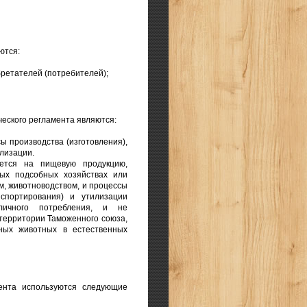
ются:
ретателей (потребителей);
ческого регламента являются:
ы производства (изготовления),
илизации.
яется на пищевую продукцию,
ых подсобных хозяйствах или
, животноводством, и процессы
нспортирования) и утилизации
личного потребления, и не
территории Таможенного союза,
вных животных в естественных
ента используются следующие