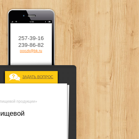
257-39-16
239-86-82
ooozk@bk.ru
ЗАДАТЬ ВОПРОС
 пищевой продукции»
пищевой