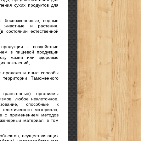
ления сухих продуктов для
е беспозвоночные, водные
е животные и растения,
в состоянии естественной
продукции - воздействие
чием в пищевой продукции
грозу жизни или здоровью
щих поколений;
я-продажа и иные способы
 территории Таможенного
 трансгенные) организмы
измов, любое неклеточное,
азование, способные к
 генетического материала,
ые с применением методов
нженерный материал, в том
 объектов, осуществляющих