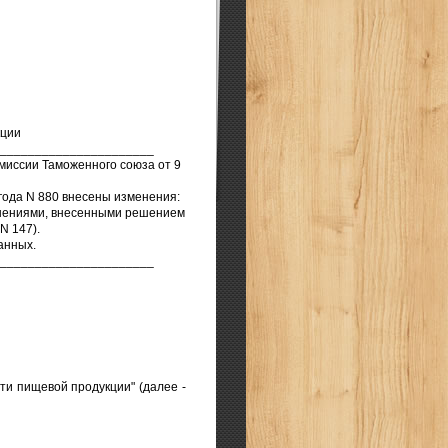
кции
______________________
миссии Таможенного союза от 9
года N 880 внесены изменения:
енениями, внесенными решением
N 147).
анных.
______________________
ти пищевой продукции" (далее -