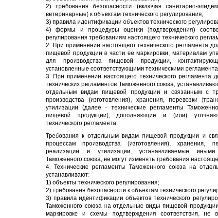
2) требования безопасности (включая санитарно-эпидеми
ветеринарные) к объектам технического регулирования;
3) правила идентификации объектов технического регулиров
4) формы и процедуры оценки (подтверждения) соответ
регулирования требованиям настоящего технического регла
2. При применении настоящего технического регламента до
пищевой продукции в части ее маркировки, материалам упа
для производства пищевой продукции, контактирую
установленные соответствующими техническими регламента
3. При применении настоящего технического регламента 
технических регламентов Таможенного союза, устанавливаю
отдельным видам пищевой продукции и связанным с т
производства (изготовления), хранения, перевозки (тра
утилизации (далее - технические регламенты Таможенн
пищевой продукции), дополняющие и (или) уточняю
технического регламента.
Требования к отдельным видам пищевой продукции и св
процессам производства (изготовления), хранения, пе
реализации и утилизации, устанавливаемые иными 
Таможенного союза, не могут изменять требования настояще
4. Технические регламенты Таможенного союза на отде
устанавливают:
1) объекты технического регулирования;
2) требования безопасности к объектам технического регули
3) правила идентификации объектов технического регулиро
Таможенного союза на отдельные виды пищевой продукции
маркировке и схемы подтверждения соответствия, не 