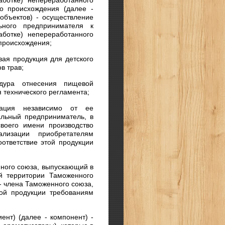
аботке) непереработанного
го происхождения (далее -
объектов) - осуществление
ьного предпринимателя к
аботке) непереработанного
 происхождения;
вая продукция для детского
в трав;
дура отнесения пищевой
 технического регламента;
зация независимо от ее
льный предприниматель, в
воего имени производство
ализации приобретателям
оответствие этой продукции
нного союза, выпускающий в
 территории Таможенного
- члена Таможенного союза,
кой продукции требованиям
нт) (далее - компонент) -