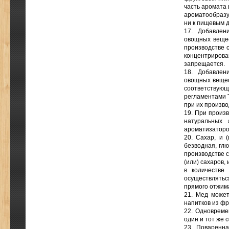
часть аромата 
ароматообразу
ни к пищевым 
17. Добавлен
овощных вещес
производстве с
концентриров
запрещается.
18. Добавлен
овощных вещест
соответству
регламентами 
при их произво
19. При произ
натуральных 
ароматизаторо
20. Сахар, и (
безводная, глю
производстве с
(или) сахаров,
в количестве
осуществлятьс
прямого отжима
21. Мед может
напитков из фр
22. Одновреме
один и тот же 
23. Поваренна