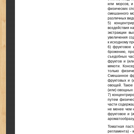
или морсов, и
физических сп
смешанного мо
различных видо
5) концентри
воздействия на
экстракции в
увеличения со
к исходному пр
6) фруктовое 
брожению, про
съедобных час
фруктов и (ил
мякоти. Консе
только физич
Смешанное фру
фруктовых и (
овощей. Такое
(или) овощных 
7) концентрир
путем физичес
части содержа
не менее чем 
фруктовое и (
ароматообразу
Томатная паст
регламента) -