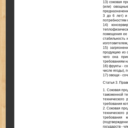
13) соковая пр
(или) овощны
предназначенны
3 до 6 лет) и
потребностям 
14) консерви
теплофизическ
помещения ее 
стабильность 
изготовителем,
15) загрязнен
продукцию из ф
чего она при
требованиям н
16) фрукты - с
числе ягоды), 
17) овощи - со
Статья 3. Прав
1. Соковая про
таможенной те
технического 
требования ко
2. Соковая про
технического 
требования 
(подтверждени
государств - ч