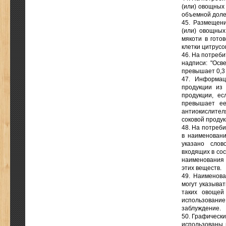
(или) овощных
объемной доле 
45. Размещени
(или) овощных
мякоти в гото
клетки цитрусо
46. На потреби
надписи: "Осв
превышает 0,3
47. Информац
продукции из
продукции, ес
превышает ее
антиокислите
соковой продук
48. На потреби
в наименовани
указано слов
входящих в сос
наименования 
этих веществ.
49. Наименова
могут указыват
таких овощей
использован
заблуждение.
50. Графически
использованы 