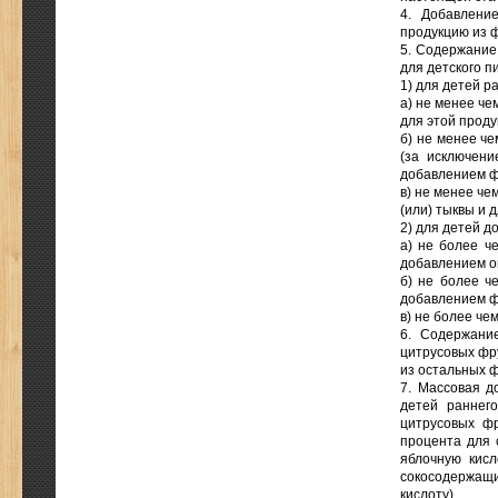
4. Добавлени
продукцию из ф
5. Содержание
для детского п
1) для детей р
а) не менее че
для этой прод
б) не менее че
(за исключени
добавлением ф
в) не менее че
(или) тыквы и 
2) для детей д
а) не более ч
добавлением о
б) не более ч
добавлением фр
в) не более че
6. Содержани
цитрусовых фру
из остальных ф
7. Массовая д
детей раннег
цитрусовых фр
процента для 
яблочную кисл
сокосодержащи
кислоту).