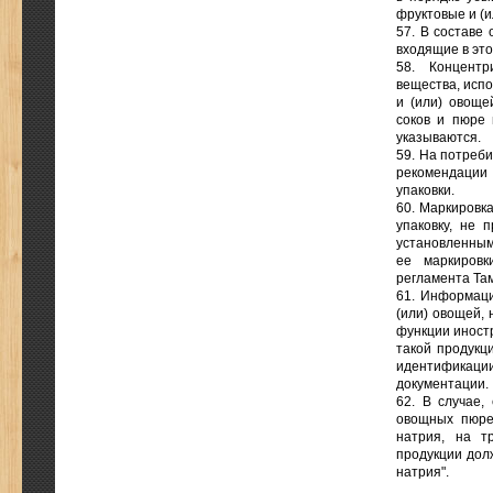
фруктовые и (
57. В составе
входящие в это
58. Концент
вещества, испо
и (или) овоще
соков и пюре 
указываются.
59. На потреби
рекомендации 
упаковки.
60. Маркировк
упаковку, не 
установленным
ее маркировк
регламента Та
61. Информаци
(или) овощей,
функции иностр
такой продукц
идентификаци
документации.
62. В случае,
овощных пюре 
натрия, на т
продукции долж
натрия".