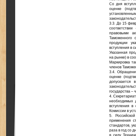
Со дня вступл
оценке (подт
установлен
законодательст
3.3. До 15 фев
соответствии
правовыми ак
Таможенного с
продукции ук
вступления в с
Указанная про
на рынке) в со
Маркировка та
членов Таможен
3.4. Обращени
оценке (подтв
допускается 
законодательс
государства – 
4. Секретариа
необходимых д
вступления в 
Комиссии в ус
5. Российско
применения ст
стандартов, ук
раза в год со 
в силу Технич