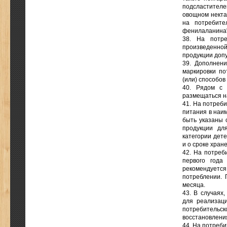
подсластителе
овощном некта
на потребите
фенилаланина"
38. На потре
произведенной
продукции допу
39. Дополнени
маркировки по
(или) способов
40. Рядом с 
размещаться на
41. На потреби
питания в наи
быть указаны 
продукции дл
категории дете
и о сроке хран
42. На потреб
первого года
рекомендуетс
потреблении. 
месяца.
43. В случаях
для реализац
потребитель
восстановлени
44. На потреби