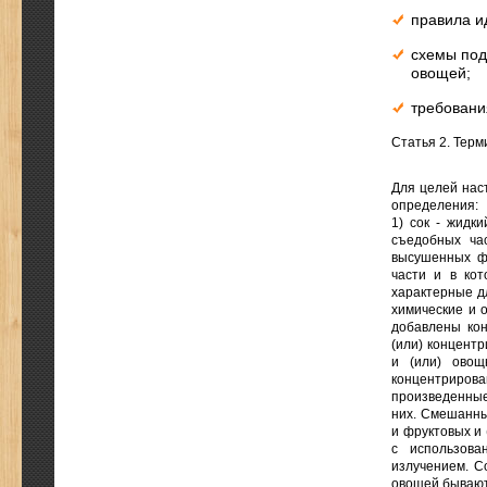
правила и
схемы под
овощей;
требовани
Статья 2. Тер
Для целей нас
определения:
1) сок - жидк
съедобных ча
высушенных фр
части и в кот
характерные д
химические и 
добавлены ко
(или) концент
и (или) овощ
концентрирова
произведенные
них. Смешанны
и фруктовых и
с использова
излучением. Со
овощей бывают