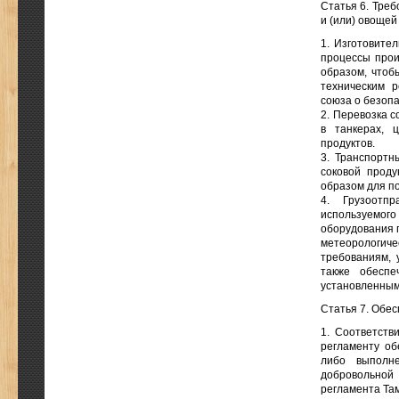
Статья 6. Треб
и (или) овощей
1. Изготовите
процессы прои
образом, чтоб
техническим 
союза о безоп
2. Перевозка с
в танкерах, 
продуктов.
3. Транспортн
соковой прод
образом для п
4. Грузоотп
используемого
оборудования п
метеорологич
требованиям, 
также обеспе
установленным
Статья 7. Обе
1. Соответств
регламенту об
либо выполне
добровольной 
регламента Та