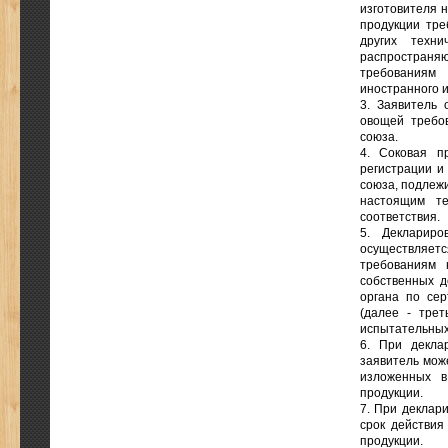
изготовителя н
продукции тре
других техн
распространяю
требованиям
иностранного и
3. Заявитель 
овощей требо
союза.
4. Соковая п
регистрации и
союза, подлеж
настоящим те
соответствия.
5. Деклариро
осуществляетс
требованиям 
собственных д
органа по сер
(далее - тре
испытательных
6. При декла
заявитель може
изложенных в
продукции.
7. При деклар
срок действия
продукции.