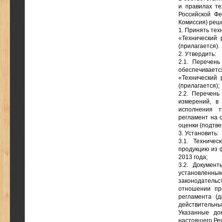
и правилах те
Российской Ф
Комиссия) реш
1. Принять те
«Технический 
(прилагается).
2. Утвердить:
2.1. Перечень
обеспечивает
«Технический 
(прилагается);
2.2. Перечень
измерений, в
исполнения т
регламент на 
оценки (подтве
3. Установить:
3.1. Техниче
продукцию из ф
2013 года;
3.2. Докумен
установлен
законодательс
отношении про
регламента (д
действительны
Указанные до
настоящего Реш