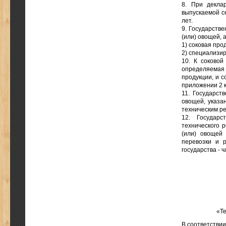
8. При декла
выпускаемой с
лет.
9. Государств
(или) овощей, 
1) соковая про
2) специализир
10. К соковой
определяемая
продукции, и с
приложении 2 
11. Государст
овощей, указа
техническим р
12. Государс
технического 
(или) овощей
перевозки и р
государства - 
«Те
В соответстви