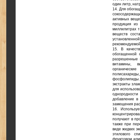
один литр, нат
14. Для обогащ
сокосодержащ
активных веще
продукция из
миллилитрах т
веществ сост
установленн
рекомендуемой
15. В качест
обогащенной 
разрешенные 
витамины, в
органически
полисахарид
фосфолипиды. 
экстракты злак
для использов
однородности 
добавление в
замещения раст
16. Использу
концентриров
получают в пр
также при пер
виде жидких эк
этилового сп
фруктовом или