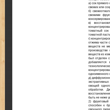
а) сок прямого
свежих или сох
б) свежеотжат
свежими фрук
консервирован
в) восстанов
концентриров
томатный сок
томатной пасты
г) концентриро
отжима части 
веществ не ме
производстве 
веществ из изм
был отделен с
добавляется 
технологиче
концентриров
одноименного 
д) диффузионны
экстрактивных 
овощей одног
обработки. Д
восстановлен
быть не ниже у
2) фруктовый 
способен к бр
овощного пюре