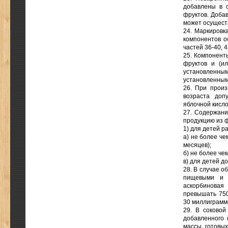
добавлены в с
фруктов. Доба
может осущест
24. Маркировк
компонентов о
частей 36-40, 4
25. Компонент
фруктов и (ил
установленным
установленным
26. При произ
возраста доп
яблочной кислот
27. Содержани
продукцию из ф
1) для детей р
а) не более че
месяцев);
б) не более че
в) для детей д
28. В случае о
пищевыми и (
аскорбиновая
превышать 750
30 миллиграммо
29. В соковой
добавленного 
массы готовых