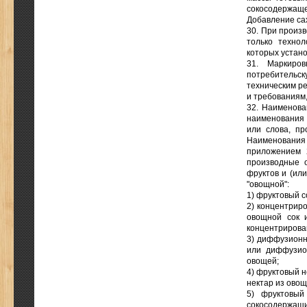
сокосодержащ
Добавление сах
30. При произв
только технол
которых устано
31. Маркиро
потребительс
техническим р
и требованиям
32. Наименова
наименования 
или слова, пр
Наименования
приложением 
производные 
фруктов и (или
"овощной":
1) фруктовый со
2) концентрир
овощной сок и
концентрирова
3) диффузионн
или диффузио
овощей;
4) фруктовый н
нектар из овощ
5) фруктовый
сокосодержащи