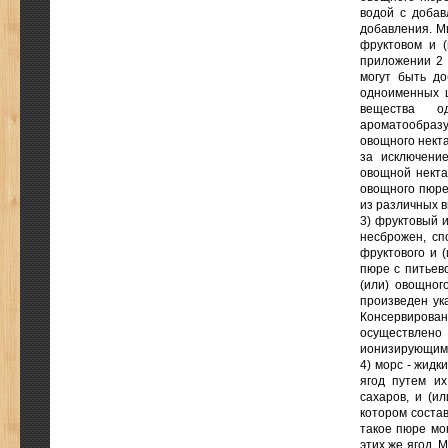
водой с добав
добавления. Ми
фруктовом и (
приложении 2 
могут быть до
одноименных 
вещества о
ароматообразу
овощного нект
за исключени
овощной некта
овощного пюре
из различных в
3) фруктовый 
несброжен, сп
фруктового и 
пюре с питьев
(или) овощног
произведен ук
Консервирова
осуществлено 
ионизирующим 
4) морс - жидк
ягод путем их
сахаров, и (и
котором состав
такое пюре мо
этих же ягод. 