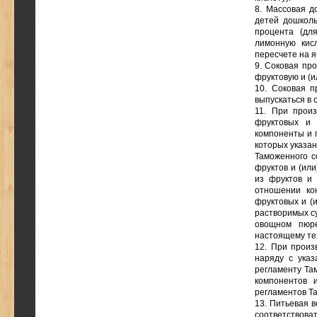
8. Массовая д
детей дошколь
процента (дл
лимонную кисл
пересчете на я
9. Соковая пр
фруктовую и (и
10. Соковая п
выпускаться в 
11. При произ
фруктовых и 
компоненты и 
которых указан
Таможенного с
фруктов и (ил
из фруктов и
отношении ко
фруктовых и (
растворимых су
овощном пюре
настоящему те
12. При произ
наряду с ука
регламенту Та
компонентов 
регламентов Т
13. Питьевая 
соответствова