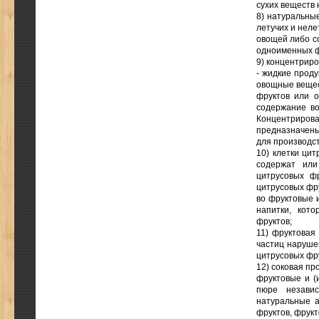
сухих веществ 
8) натуральны
летучих и неле
овощей либо со
одноименных фр
9) концентрир
- жидкие прод
овощные вещес
фруктов или о
содержание во
Концентриров
предназначены 
для производст
10) клетки ци
содержат или
цитрусовых ф
цитрусовых фру
во фруктовые 
напитки, кот
фруктов;
11) фруктовая
частиц наруше
цитрусовых фру
12) соковая пр
фруктовые и (
пюре независ
натуральные 
фруктов, фрукт