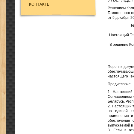
УТВЕРЖДЕН
КОНТАКТЫ
Решением Ком
Таможенного с
от 9 декабря 2
Т
________
Настоящий Те
В решение Ком
________
Перечни докум
обеспечивающи
настоящего Те
Предисловие
1. Настоящий 
Соглашением о
Беларусь, Респ
2. Настоящий 
на единой т
применения и 
обеспечения 
выпускаемой в
3. Если в от