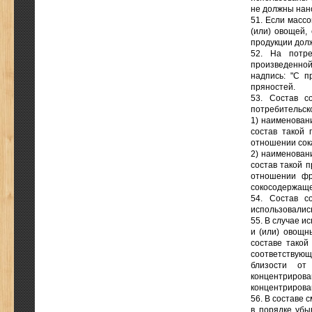
не должны нано
51. Если массо
(или) овощей,
продукции долж
52. На потре
произведенно
надпись: "С п
пряностей.
53. Состав с
потребительск
1) наименовани
состав такой 
отношении сок
2) наименовани
состав такой 
отношении фру
сокосодержаще
54. Состав с
использовались
55. В случае и
и (или) овощн
составе такой
соответствующ
близости от
концентрирова
концентрирован
56. В составе 
в порядке убы