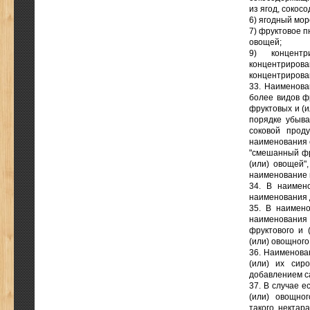
из ягод, сокос
6) ягодный мор
7) фруктовое п
овощей;
9) концентр
концентриро
концентрирова
33. Наименова
более видов ф
фруктовых и (и
порядке убыва
соковой прод
наименования с
"смешанный фру
(или) овощей"
наименование г
34. В наимен
наименования 
35. В наимено
наименования
фруктового и 
(или) овощного
36. Наименован
(или) их сир
добавлением са
37. В случае е
(или) овощно
такого нектар