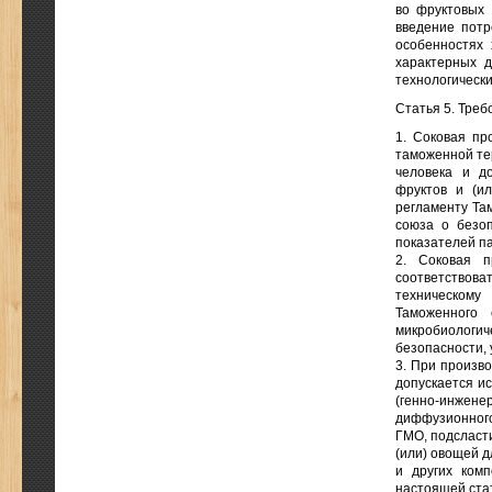
во фруктовых 
введение потр
особенностях 
характерных д
технологически
Статья 5. Треб
1. Соковая пр
таможенной те
человека и д
фруктов и (и
регламенту Та
союза о безоп
показателей п
2. Соковая п
соответствова
техническому
Таможенного 
микробиологич
безопасности,
3. При произво
допускается и
(генно-инжен
диффузионного
ГМО, подсласт
(или) овощей д
и других ком
настоящей стат