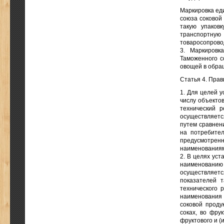
Маркировка ед
союза соковой 
такую упаковк
транспортную
товаросопрово
3. Маркировк
Таможенного с
овощей в обра
Статья 4. Прав
1. Для целей у
числу объекто
технический р
осуществляет
путем сравнен
на потребител
предусмотрен
наименованиями
2. В целях уст
наименовани
осуществляетс
показателей т
технического 
наименования 
соковой проду
соках, во фру
фруктового и (