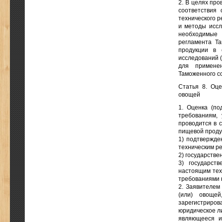
2. В целях пр
соответствия
технического 
и методы иссл
необходимые 
регламента Та
продукции в 
исследований (
для примене
Таможенного с
Статья 8. Оце
овощей
1. Оценка (по
требованиям,
проводится в 
пищевой проду
1) подтвержде
техническим р
2) государстве
3) государст
настоящим тех
требованиями к
2. Заявителем
(или) овощей
зарегистриро
юридическое л
являющееся и