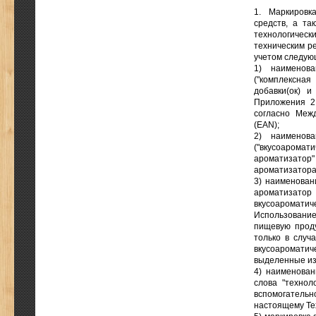
1. Маркировк
средств, а т
технологическ
техническим ре
учетом следую
1) наименов
("комплексна
добавки(ок) и
Приложения 2 
согласно Меж
(EAN);
2) наименова
("вкусоаромат
ароматизатор"
ароматизатора"
3) наименован
ароматизатор
вкусоаромати
Использовани
пищевую проду
только в случ
вкусоаромати
выделенные из
4) наименован
слова "технол
вспомогательн
настоящему Те