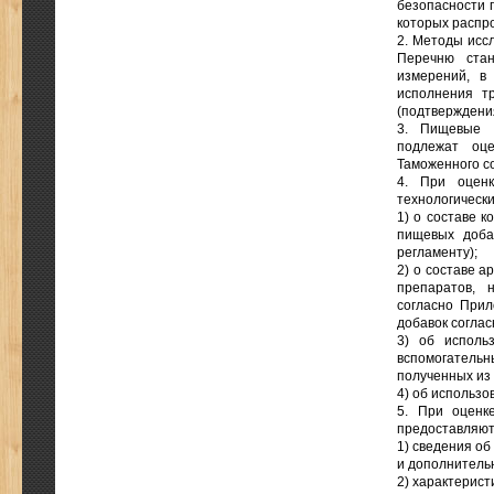
безопасности 
которых распр
2. Методы исс
Перечню стан
измерений, в
исполнения т
(подтверждения
3. Пищевые д
подлежат оце
Таможенного с
4. При оценк
технологическ
1) о составе 
пищевых доба
регламенту);
2) о составе а
препаратов, 
согласно Прил
добавок соглас
3) об исполь
вспомогател
полученных из
4) об использо
5. При оценк
предоставляют
1) сведения об
и дополнительн
2) характерист