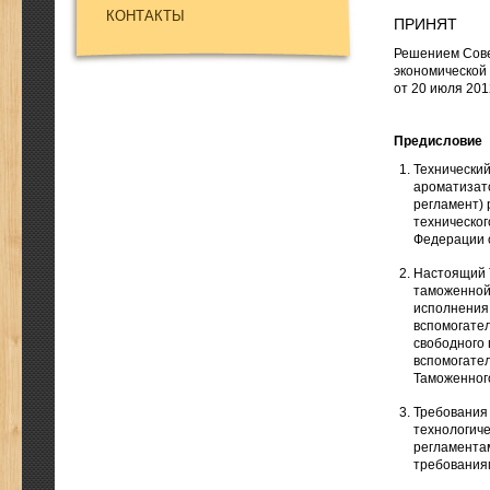
КОНТАКТЫ
ПРИНЯТ
Решением Сове
экономической
от 20 июля 201
Предисловие
Технический
ароматизато
регламент) 
техническог
Федерации о
Настоящий 
таможенной
исполнения
вспомогате
свободного
вспомогате
Таможенног
Требования
технологиче
регламента
требованиям