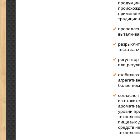
продукции
происхожд
применяем
традицион
пропеллен
выталкива
разрыхлит
теста за с
регулятор
или регул
стабилиза
агрегатив
более нес
согласно 
изготовит
ароматиза
уровни пр
технологи
пищевых д
средств н
технологи