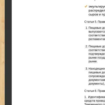
эмульгиру
распредел
сыров и пр
Статья 5. Пра
Пищевые до
выпускаютс
соответстви
регламентам
Пищевые до
соответстви
подтвержде
рынке госуд
рынке.
Находящиес
пищевые до
сопровождат
документам
документы),
Статья 6. Пра
1. Идентифика
средств прово
Таможенного с