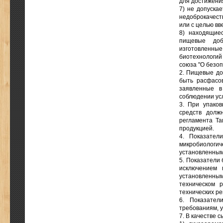
для достижени
7) не допуска
недоброкачест
или с целью вв
8) находящие
пищевые доба
изготовленн
биотехнологий
союза "О безо
2. Пищевые до
быть расфасо
заявленные в
соблюдении ус
3. При упаков
средств долж
регламента Та
продукцией.
4. Показател
микробиологич
установленным
5. Показатели
исключением 
установленны
техническом 
технических р
6. Показател
требованиям, у
7. В качестве 