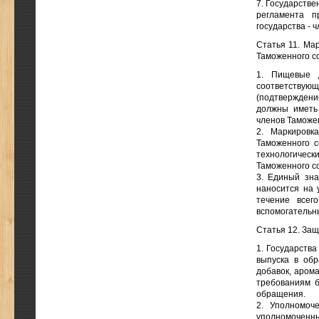
7. Государстве
регламента п
государства - 
Статья 11. Ма
Таможенного с
1. Пищевые д
соответствующ
(подтверждени
должны иметь
членов Таможе
2. Маркировк
Таможенного с
технологическ
Таможенного с
3. Единый зна
наносится на 
течение всег
вспомогательн
Статья 12. За
1. Государств
выпуска в об
добавок, аром
требованиям б
обращения.
2. Уполномоч
уполномоченны