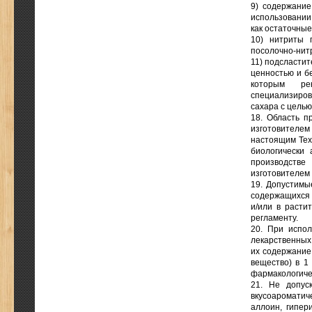
9) содержание
использовании
как остаточны
10) нитриты 
посолочно-нитр
11) подсласти
ценностью и бе
которым рек
специализиро
сахара с цель
18. Область п
изготовителем
настоящим Тех
биологически
производств
изготовителем
19. Допустимы
содержащихся 
и/или в расти
регламенту.
20. При испол
лекарственных
их содержание 
вещество) в 1
фармакологиче
21. Не допус
вкусоароматич
аллоин, гипери