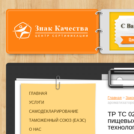
ГЛАВНАЯ
Главная
>
Зако
УСЛУГИ
ароматизаторо
САМОДЕКЛАРИРОВАНИЕ
ТР ТС 0
пищевых
ТАМОЖЕННЫЙ СОЮЗ (EAЭC)
техноло
О НАС