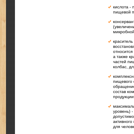
кислота -
пищевой п
консерван
(увеличен
микробной
краситель
восстанов
относится
а также к
частей пи
колбас, д
комплексн
пищевого 
обращение
состав ко
продукции
максималь
уровень) 
допустимо
активного
для челов