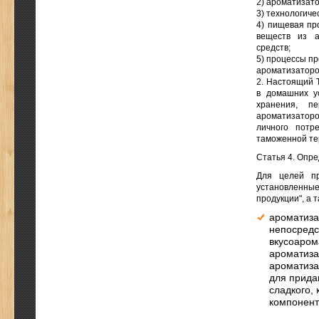
2) ароматизат
3) технологиче
4) пищевая пр
веществ из а
средств;
5) процессы пр
ароматизаторов
2. Настоящий 
в домашних ус
хранения, п
ароматизаторо
личного потр
таможенной те
Статья 4. Опр
Для целей пр
установленны
продукции", а
ароматиза
непосредс
вкусоаром
ароматиза
ароматиза
для прида
сладкого, 
компонент