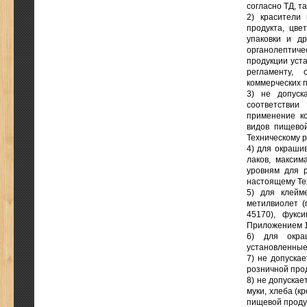
согласно ТД, т
2) красители
продукта, цве
упаковки и д
органолептич
продукции уст
регламенту,
коммерческих 
3) не допуск
соответствии
применение ко
видов пищево
Техническому р
4) для окраши
лаков, максим
уровням для 
настоящему Те
5) для клейм
метилвиолет (
45170), фукс
Приложением 1
6) для окра
установленные
7) не допуска
розничной прод
8) не допускае
муки, хлеба (к
пищевой проду