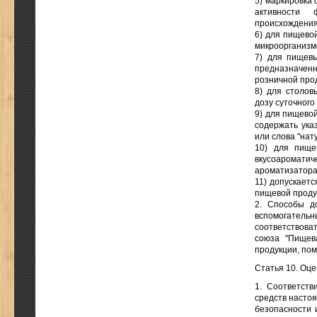
5) маркировка
активности ф
происхождения
6) для пищево
микроорганизмо
7) для пищевы
предназначенн
розничной про
8) для столов
дозу суточного
9) для пищево
содержать ука
или слова "нат
10) для пище
вкусоароматич
ароматизатора(
11) допускаетс
пищевой продук
2. Способы до
вспомогател
соответствов
союза "Пищев
продукции, пом
Статья 10. Оце
1. Соответств
средств насто
безопасности 