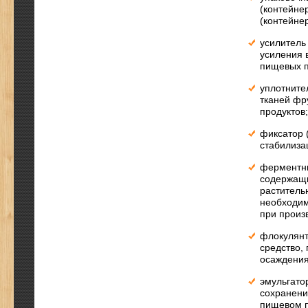
(контейне
(контейнер
усилитель
усиления 
пищевых п
уплотните
тканей фр
продуктов;
фиксатор 
стабилиза
ферментны
содержащ
раститель
необходим
при произ
флокулянт
средство,
осаждения
эмульгато
сохранени
пищевом п