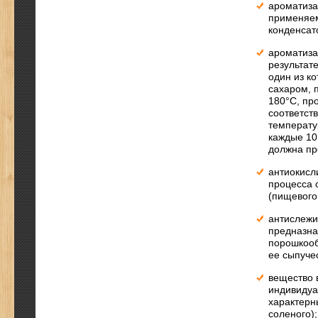
ароматиза
применяем
конденсат
ароматиза
результат
один из к
сахаром, 
180°С, пр
соответст
температу
каждые 10
должна пр
антиокисл
процесса 
(пищевого
антислежи
предназна
порошкооб
ее сыпуче
вещество 
индивидуа
характерн
соленого);