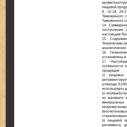
ароматизатор
пищевой проду
8, 10-18, 20-
Таможенного с
Таможенного с
14. Суммарно
поступления 
настоящим Тех
15. Содержа
Техническим ре
аналитических
16. Гигиенич
установлены в 
17. Настоящ
особенности 
продукции:
1) пищевые д
регламентируе
углерода Е290
использовать д
а) необработа
из коровьего 
минеральных в
неароматизир
безглютеновы
стерилизованн
б) пищевой п
регламенту, 