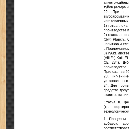
диметоксибензо
туйон (альфа и
22. При про
вкусоароматич
изготовленных
1) тетраплоидн
производстве 
2) квассия гор
(Sw.) Planch.,
напитков и хл
с Приложением
3) губка листве
(Vill.Fr.) Kotl
CE 234), Дуб
производстве
Приложении 20
23. Гигиенич
установлены в
24. Для произ
средства допу
в соответствии
Статья 8. Тре
(транспортир
технологическ
1. Процессы 
добавок, ар
соответствова