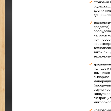
столовый 
содержаща
других пи
для реали
технологи
средство)
оборудова
являясь к
при перер
производс
технологи
такой пищ
технологи
традицион
на пару и 
том числе
выпариван
мацерация
(процежив
эмульгиро
капсулиро
экстракци
микробиол
упаковочны