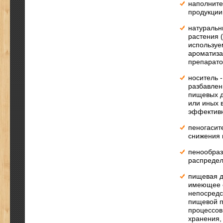
наполните
продукции
натуральн
растения 
используе
ароматиза
препарато
носитель 
разбавлен
пищевых д
или иных 
эффективн
пеногасит
снижения 
пенообраз
распредел
пищевая д
имеющее с
непосредс
пищевой п
процессов
хранения,