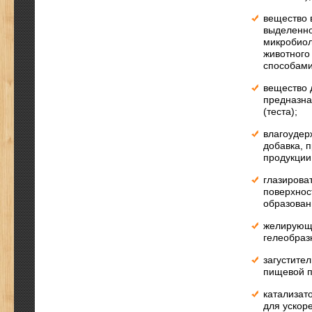
вещество 
выделенно
микробиол
животного
способами
вещество 
предназна
(теста);
влагоудер
добавка, 
продукции
глазирова
поверхнос
образован
желирующи
гелеобраз
загустите
пищевой п
катализат
для ускор