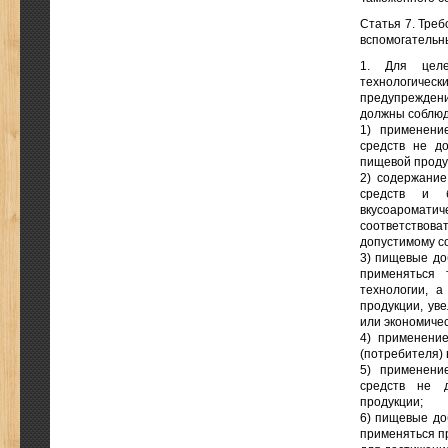
Статья 7. Тре
вспомогательн
1. Для целе
технологичес
предупрежден
должны соблюд
1) применени
средств не до
пищевой продук
2) содержание
средств и б
вкусоароматич
соответствов
допустимому с
3) пищевые до
применяться 
технологии, 
продукции, ув
или экономичес
4) применени
(потребителя) 
5) применени
средств не д
продукции;
6) пищевые до
применяться п