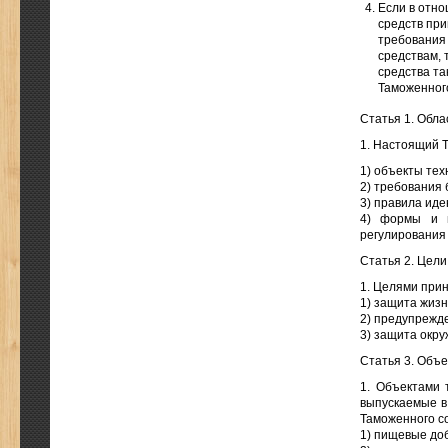
Если в отно
средств пр
требования
средствам, 
средства та
Таможенного
Статья 1. Обл
1. Настоящий Т
1) объекты тех
2) требования 
3) правила иде
4) формы и п
регулирования
Статья 2. Цел
1. Целями прин
1) защита жизн
2) предупрежд
3) защита окр
Статья 3. Объе
1. Объектами 
выпускаемые в
Таможенного с
1) пищевые до