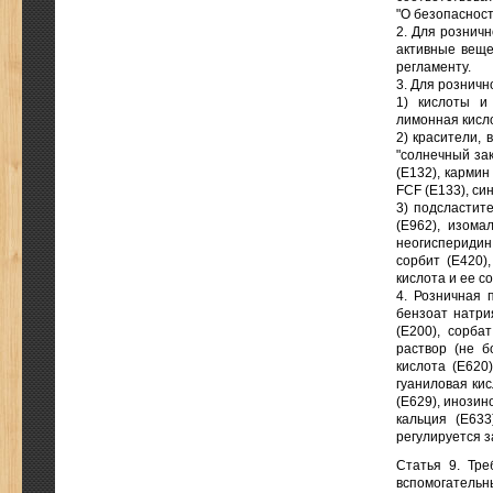
"О безопасност
2. Для рознич
активные веще
регламенту.
3. Для рознич
1) кислоты и 
лимонная кисло
2) красители, 
"солнечный зак
(Е132), кармин
FCF (Е133), си
3) подсластит
(Е962), изомал
неогисперидин
сорбит (Е420),
кислота и ее со
4. Розничная 
бензоат натрия
(Е200), сорба
раствор (не б
кислота (Е620)
гуаниловая кис
(Е629), инозин
кальция (Е633
регулируется з
Статья 9. Тре
вспомогательн