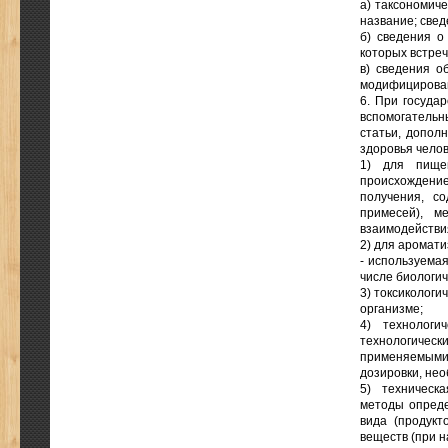
а) таксономич
название; свед
б) сведения о
которых встре
в) сведения о
модифицирован
6. При госуда
вспомогательн
статьи, допол
здоровья челов
1) для пищев
происхождение
получения, с
примесей), м
взаимодействи
2) для аромати
- используемая
числе биологич
3) токсикологи
организме;
4) технологи
технологическ
применяемыми
дозировки, не
5) техническ
методы опреде
вида (продукт
веществ (при н