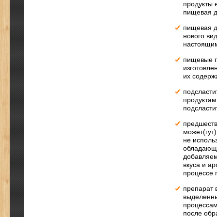
продукты 
пищевая д
пищевая д
нового ви
настоящим
пищевые п
изготовле
их содерж
подсласти
продуктам
подсласти
предшеств
может(гут)
не исполь
обладающе
добавляем
вкуса и а
процессе 
препарат 
выделенны
процессам
после обр