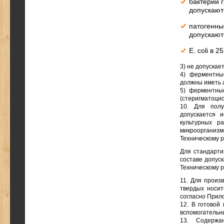
бактерии 
допускают
патогенны
допускают
Е. coli в 2
3) не допуска
4) ферментны
должны иметь 
5) ферментны
(стеригматоцис
10. Для полу
допускается 
культурных р
микроорганиз
Техническому р
Для стандарти
составе допус
Техническому р
11. Для произ
твердых носит
согласно Прил
12. В готовой
вспомогательн
13. Содержа