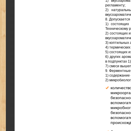
1) вкусоаром
регламенту;
2) натуральн
вкусоароматич
8. Допускаетс
1) состоящих
Техническому р
2) состоящих и
вкусоароматич
3) коптильных 
4) термических
5) состоящих 
6) других аро
в подпунктах 1),
7) смеси выше
9. Ферментные
1) содержание 
2) микробиолог
количеств
микроорга
безопасно
вспомогат
микробног
безопасно
вспомогат
происхожд