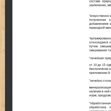
составе приро
заключение, ме
"искусственно 
полученная 
добавлением м
природной мин
"купажированн
относящаяся к
путем смешив
смешивания то
"лечебная при
от 10 до 15 г/д
биологически а
приложению N 
"лечебно-сто
минерализацие
наличии в ней 
норм, предусм
"обработанна
обработана л