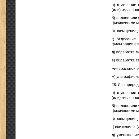
а) отделение 
(или) кислород
б) полное или
физическими м
в) насыщение 
г) отделение
фильтрации ил
д) обработка л
е) обработка 
минеральной в
ж) ультрафиол
28. Для приро
а) отделение 
(или) кислород
б) полное или
физическими м
в) насыщение 
г) снижение и 
д) уменьшение