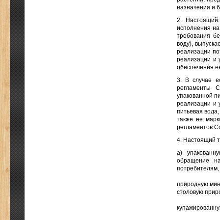
назначения и 
2. Настоящий
исполнения на
требования бе
воду), выпуск
реализации по
реализации и 
обеспечения е
3. В случае 
регламенты С
упакованной пи
реализации и у
питьевая вода,
также ее марк
регламентов Со
4. Настоящий 
а) упакованн
обращение н
потребителям,
природную мин
столовую прир
купажированну