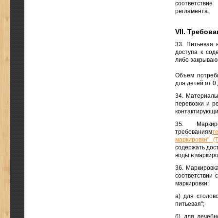
соответствие
регламента.
VII. Требов
33. Питьевая 
доступа к сод
либо закрывающ
Объем потреби
для детей от 0
34. Материалы
перевозки и р
контактирующи
35. Маркир
требованиям
т
маркировки" (
содержать дос
воды в маркиро
36. Маркировк
соответствии 
маркировки:
а) для столов
питьевая";
б) для лечебн