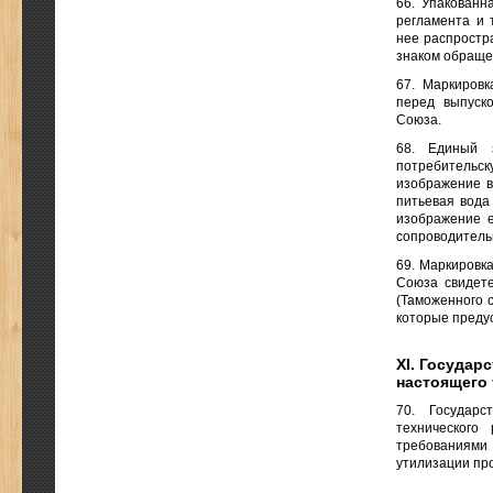
66. Упакованн
регламента и 
нее распростр
знаком обраще
67. Маркиров
перед выпуск
Союза.
68. Единый 
потребительск
изображение в
питьевая вода
изображение е
сопроводитель
69. Маркировк
Союза свидете
(Таможенного 
которые преду
XI. Государ
настоящего 
70. Государс
технического
требованиями
утилизации про