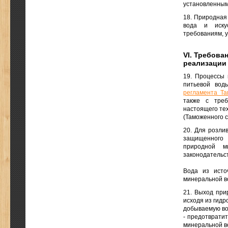
установленным
18. Природная 
вода и иску
требованиям, 
VI. Требова
реализации
19. Процессы 
питьевой вод
регламента Та
также с треб
настоящего те
(Таможенного с
20. Для розли
защищенного 
природной м
законодательст
Вода из исто
минеральной в
21. Выход при
исходя из гидр
добываемую вод
- предотврати
минеральной в