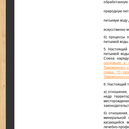
обработанную 
природную пит
питьевую воду 
искусственно 
б) процессы п
питьевой воды.
5. Настоящий 
питьевой воды
Союза наряд
продукция в 
Таможенного с
союза "О без
Таможенного со
6. Настоящий т
а) отношения,
недр территор
месторожден
законодательс
б) отношения,
минеральной 
касающейся в
лечебно-профи