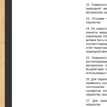
22. Поверхнос
природной ми
материалов, г
23. Устьевая
обработки.
24. На террит
приняты меры
извлечении (с
должна быть н
соответствующ
этой территор
природной мин
25. Поверхнос
контактирующ
материалов (
воздействию 
используемых 
26. Для обраб
применять спо
соотношение к
сульфатов, хл
обработки, пре
27. Для прир
обработки: