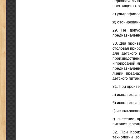
первоначальн
настоящего тех
е) ультрафиол
ж) озонировани
29. Не допус
предназначенн
30. Для произ
столовая прир
для детского 
производствен
и природной ми
предназначенн
линии, предна
детского пита
31. При произв
а) использован
б) использован
в) использован
г) внесение 
питания, предн
32. При прои
технологии во