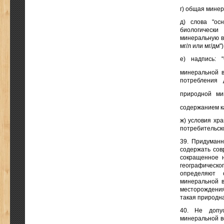
г) общая минера
д) слова "ос
биологически
минеральную в
мг/л или мг/дм")
е) надпись: 
минеральной в
потребления 
природной ми
содержанием к
ж) условия хр
потребительско
39. Придуманн
содержать сов
сокращенное н
географическо
определяют 
минеральной в
месторождения,
такая природна
40. Не допу
минеральной в