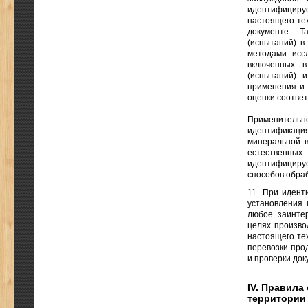
идентифициру
настоящего тех
документе. Т
(испытаний) в
методами иссл
включенных в
(испытаний) 
применения и 
оценки соответ
Применительно
идентификация
минеральной в
естественных
идентифицируе
способов обра
11. При идент
установления 
любое заинтер
целях производ
настоящего те
перевозки про
и проверки док
IV. Правила
территории