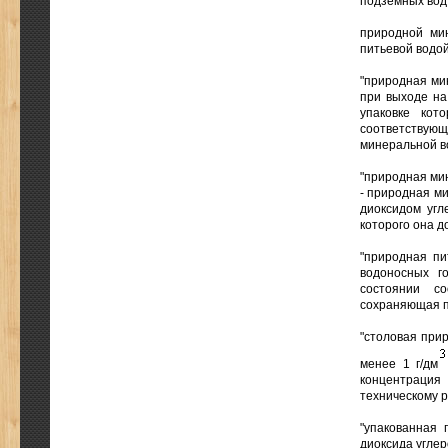
подземных вод
природной ми
питьевой водой
"природная ми
при выходе на
упаковке кот
соответству
минеральной в
"природная мин
- природная м
диоксидом угл
которого она д
"природная пи
водоносных г
состоянии со
сохраняющая п
"столовая при
менее 1 г/дм
концентрация
техническому р
"упакованная 
диоксида углер