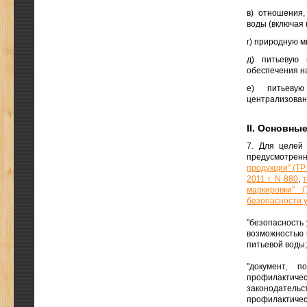
в) отношения,
воды (включая
г) природную м
д) питьевую 
обеспечения н
е) питьевую
централизован
II. Основны
7. Для целей 
предусмотрен
продукции" (ТР
2011 г. N 880
,
маркировки" 
безопасности у
"безопасность 
возможностью 
питьевой воды;
"документ, 
профилактиче
законодател
профилактичес