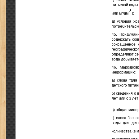
г) слова "осно
питьевой воды 
или мг/дм
);
д) условия хр
потребительско
45. Придуман
содержать сов
сокращенное н
географическо
определяют сво
вода добываетс
46. Маркиров
информацию:
а) слова "для
детского питан
б) сведения о 
лет или с 3 лет)
в) общая минер
г) слова "осн
воды для дет
количества (в м