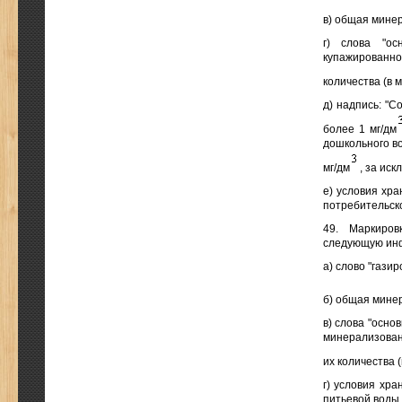
в) общая минер
г) слова "ос
купажированно
количества (в м
д) надпись: "
более 1 мг/дм
дошкольного во
мг/дм
, за ис
е) условия хра
потребительско
49. Маркиров
следующую ин
а) слово "гази
б) общая минер
в) слова "осно
минерализован
их количества (
г) условия хра
питьевой воды 