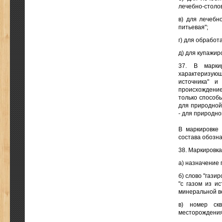
лечебно-столов
в) для лечебн
питьевая";
г) для обработ
д) для купажир
37. В маркир
характеризующ
источника" и
происхождение
только способы
для природной 
- для природно
В маркировке 
состава обозна
38. Маркировк
а) назначение 
б) слово "гази
"с газом из и
минеральной в
в) номер ск
месторождения 