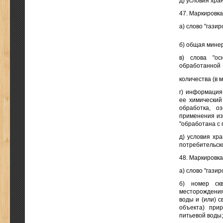
д) условия хра
47. Маркировк
а) слово "гази
б) общая минер
в) слова "ос
обработанной 
количества (в м
г) информация
ее химический
обработка, о
применения из
"обработана с 
д) условия хр
потребительско
48. Маркировк
а) слово "гази
б) номер ск
месторождения
воды и (или) с
объекта) при
питьевой воды;