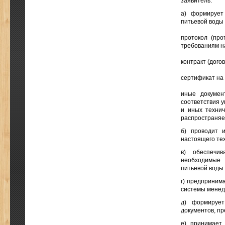
заявитель:
а) формирует
питьевой воды 
протокол (про
требованиям н
контракт (дого
сертификат на 
иные докумен
соответствия 
и иных технич
распространяет
б) проводит 
настоящего тех
в) обеспечи
необходимые 
питьевой воды 
г) предприним
системы менед
д) формирует
документов, пр
е) принимает