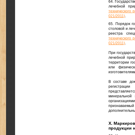
64. Государств
лечебной пр
технического 
021/2011)
.
65. Порядок г
столовой и ле
реестра спе
технического 
021/2011)
.
При государств
лечебной прир
территории го
или физическ
изготовителям
В составе до
регистрации
представляет
минеральной 
организациями 
признаваемы
дополнительны
X. Маркиро
продукции 