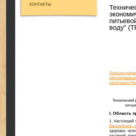
КОНТАКТЫ
Техниче
экономи
питьево
воду" (
Перечни докум
обеспечивающи
настоящего Те
Технический 
питье
I. Область 
1. Настоящий 
Евразийском э
здоровья чело
растений, пре