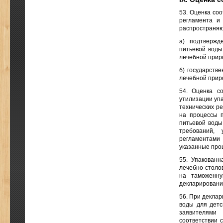
53. Оценка со
регламента и 
распространяю
а) подтвержд
питьевой воды
лечебной прир
б) государств
лечебной прир
54. Оценка со
утилизации уп
технических р
на процессы п
питьевой воды
требований, 
регламентами
указанные про
55. Упакованн
лечебно-столо
на таможенну
декларирования
56. При деклар
воды для детс
заявителями 
соответствии 