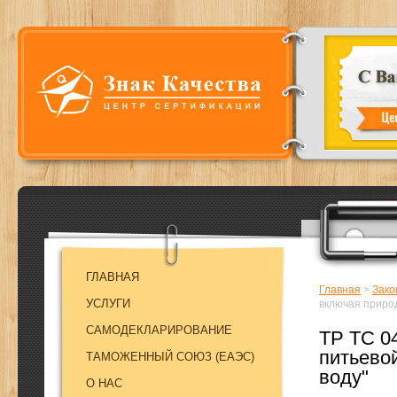
ГЛАВНАЯ
Главная
>
Зако
УСЛУГИ
включая приро
САМОДЕКЛАРИРОВАНИЕ
ТР ТС 0
питьево
ТАМОЖЕННЫЙ СОЮЗ (EAЭC)
воду"
О НАС