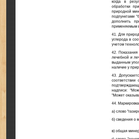
когда в резу
обработки пр
природной мин
подпунктами "б
дополнить пр
применяемым в
41. Для приро
углерода в со
учетом техноло
42. Показания
лечебной и ле
выданным упол
наличие у при
43. Допускает
соответствии 
подтверждающ
надписи: "Мо
"Может оказыва
44. Маркировк
а) слово "гази
б) сведения о 
в) общая минер