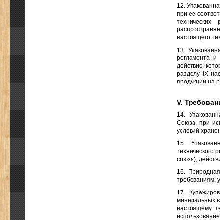
12. Упакованн
при ее соотве
технических 
распространяет
настоящего тех
13. Упакованн
регламента и 
действие кото
разделу IX на
продукции на 
V. Требован
14. Упакован
Союза, при ис
условий хранен
15. Упакован
технического 
союза), действ
16. Природная
требованиям, 
17. Купажиро
минеральных в
настоящему те
использовани