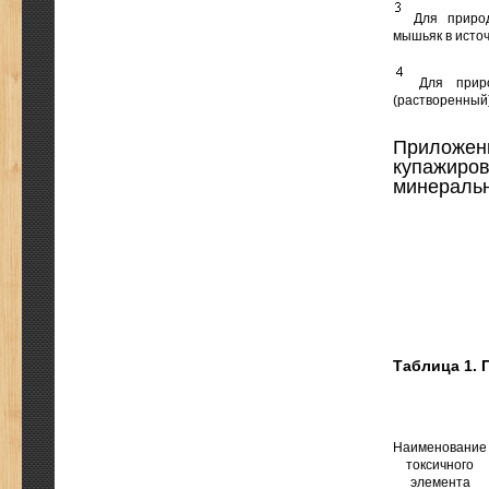
Для природ
мышьяк в источ
Для природ
(растворенный)
Приложени
купажиров
минераль
Таблица 1. 
Наименование
токсичного
элемента