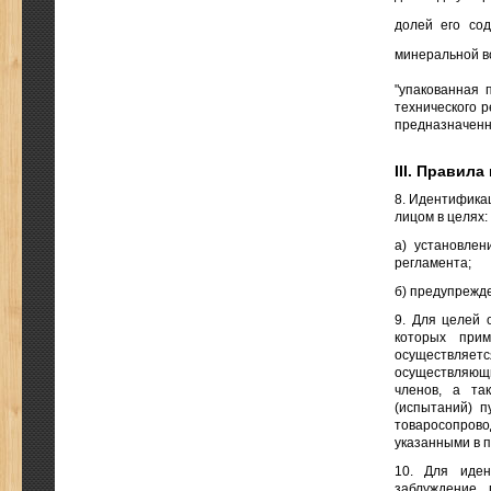
долей его сод
минеральной во
"упакованная 
технического р
предназначенн
III. Правил
8. Идентифика
лицом в целях:
а) установлен
регламента;
б) предупрежд
9. Для целей 
которых прим
осуществляетс
осуществляющи
членов, а та
(испытаний) п
товаросопрово
указанными в п
10. Для иден
заблуждение 