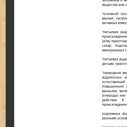
человеком и м
вещества или 
"основной сос
магния, натри
активных компо
"питьевая во
происхождения
(или) пригото
сахар, подсл
минеральных со
"питьевая вода
детьми, пригот
"природная ми
водоносных к
естественный
повышенного с
мышьяка, желе
углерода) ил
действие. К
происхождения 
подземных во
разными услов