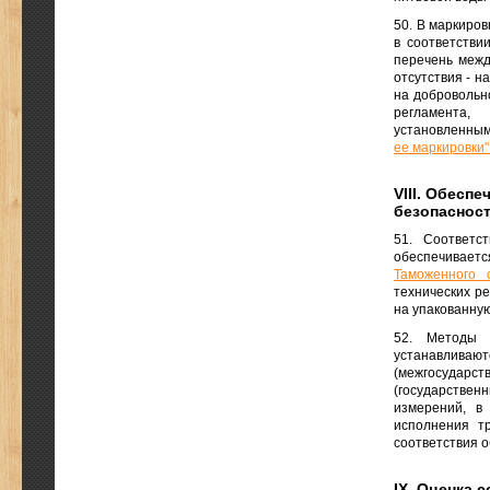
50. В маркиро
в соответстви
перечень межд
отсутствия - н
на добровольн
регламента
установленны
ее маркировки"
VIII. Обесп
безопаснос
51. Соответс
обеспечиваетс
Таможенного 
технических р
на упакованную
52. Методы 
устанавливают
(межгосудар
(государствен
измерений, в
исполнения т
соответствия о
IX. Оценка 