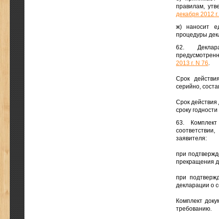
правилам, ут
декабря 2012 г.
ж) наносит е
процедуры дек
62. Декла
предусмотрен
2013 г. N 76
.
Срок действи
серийно, соста
Срок действия 
сроку годности
63. Комплек
соответствии
заявителя:
при подтвержд
прекращения д
при подтвержд
декларации о с
Комплект доку
требованию.