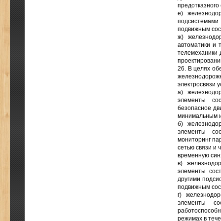
предотказного
е) железнодо
подсистемам
подвижным сос
ж) железнодо
автоматики и 
телемеханики 
проектировании
26. В целях о
железнодоро
электросвязи 
а) железнодо
элементы сос
безопасное дв
минимальным и
б) железнодо
элементы сос
мониторинг па
сетью связи и 
временную син
в) железнодо
элементы сос
другими подси
подвижным сос
г) железнодо
элементы со
работоспособ
режимах в тече