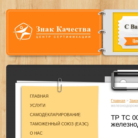
ГЛАВНАЯ
Главная
>
Зако
УСЛУГИ
железнодорожн
САМОДЕКЛАРИРОВАНИЕ
ТР ТС 0
железно
ТАМОЖЕННЫЙ СОЮЗ (EAЭC)
О НАС