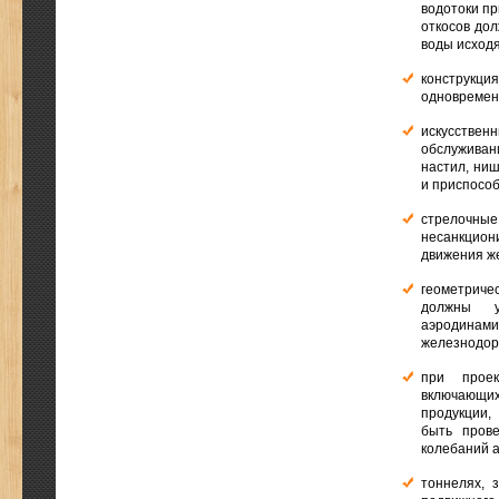
водотоки пр
откосов до
воды исход
конструкци
одновремен
искусствен
обслуживан
настил, ни
и приспособ
стрелочн
несанкцион
движения ж
геометриче
должны у
аэродинами
железнодор
при проек
включающих
продукции,
быть пров
колебаний 
тоннелях, 