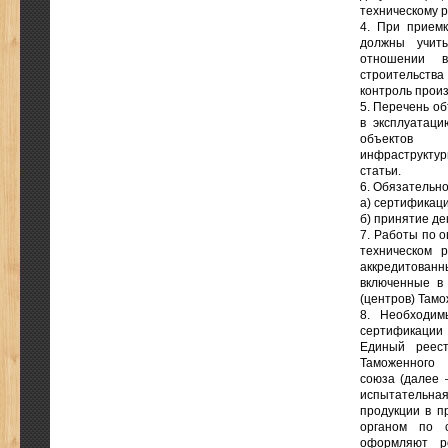
техническому 
4. При приемк
должны учиты
отношении в
строительств
контроль произ
5. Перечень о
в эксплуатаци
объектов
инфраструкту
статьи.
6. Обязательн
а) сертификаци
б) принятие де
7. Работы по 
техническом 
аккредитован
включенные в
(центров) Тамо
8. Необходим
сертификации
Единый реест
Таможенного
союза (далее 
испытательна
продукции в п
органом по с
оформляют ре