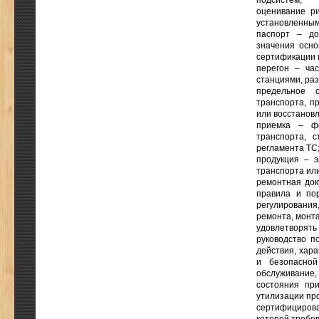
подсистем;
оценивание р
установленными
паспорт – до
значения осно
сертификации 
перегон – ча
станциями, ра
предельное 
транспорта, п
или восстанов
приемка – фо
транспорта, с
регламента ТС
продукция – 
транспорта или
ремонтная док
правила и пор
регулирования
ремонта, монта
удовлетворять
руководство п
действия, хара
и безопасной
обслуживание,
состояния пр
утилизации пр
сертифицирова