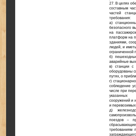
27. В целях об
составным час
частей станц
требования:
а) станционн
безопасного в
на пассажирс
платформ на п
зданиями, соо
людей, и иметь
ограниченной 
б) пешеходны
аварийные вых
в) станции с
оборудованы с
путях, о прибл
г) стационарн
соблюдение ус
числе при пере
указанных
сооружений и 
и перевозимых 
д) железнод
самопроизволь
поездов – пр
сбрасывающие
требованиям п
заграждающег