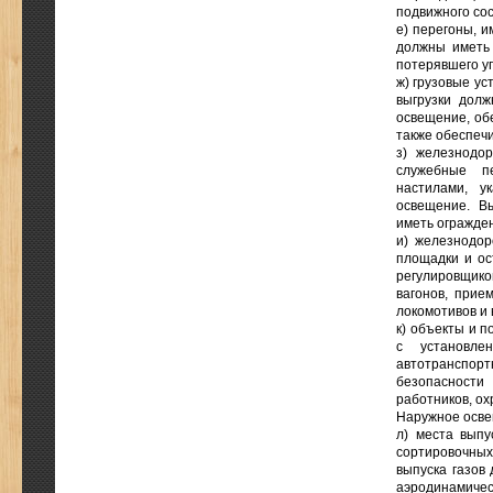
подвижного сос
е) перегоны, 
должны иметь 
потерявшего уп
ж) грузовые ус
выгрузки долж
освещение, обе
также обеспечи
з) железнодо
служебные п
настилами, у
освещение. В
иметь огражден
и) железнодо
площадки и ос
регулировщико
вагонов, прие
локомотивов и 
к) объекты и 
с установле
автотранспор
безопасности
работников, ох
Наружное осве
л) места выпу
сортировочных
выпуска газов
аэродинамическ