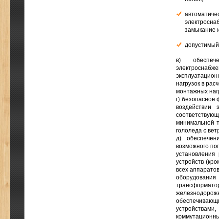
автоматич
электросн
замыкание и
допустимый 
в) обеспеч
электроснабже
эксплуатационн
нагрузок в рас
монтажных наг
г) безопасное
воздействии 
соответствующ
минимальной т
гололеда с вет
д) обеспечен
возможного по
установления
устройств (кр
всех аппаратов
оборудования 
трансформат
железнодоро
обеспечиваю
устройствами
коммутационны