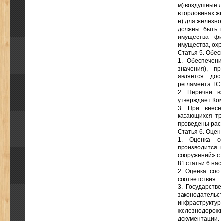
м) воздушные 
в горловинах 
н) для железн
должны быть 
имущества фи
имущества, ох
Статья 5. Обе
1. Обеспечен
значения), п
является дос
регламента ТС
2. Перечни в
утверждает Ком
3. При внесе
касающихся т
проведены рас
Статья 6. Оцен
1. Оценка со
производится 
сооружений» с 
81 статьи 6 на
2. Оценка соо
соответствия.
3. Государств
законодатель
инфраструкту
железнодорожн
документации,