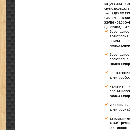
м) участки во
снегозадержив
24. В целях о
частям желе
железнодорожн
а) соблюдение 
безопасно
электросна
земли, н
железнодор
безопасно
электросна
железнодор
напряжени
электрообор
наличие о
проникнове
железнодор
уровень ра
электросна
автоматиче
таких режи
состояния 