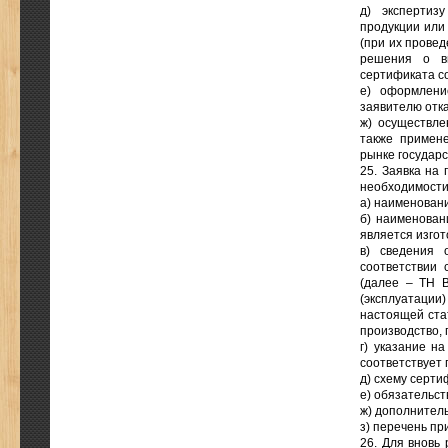
д) экспертиз
продукции или
(при их провед
решения о вы
сертификата с
е) оформлени
заявителю отка
ж) осуществле
также примене
рынке государс
25. Заявка на
необходимости 
а) наименован
б) наименован
является изгот
в) сведения 
соответствии 
(далее – ТН В
(эксплуатации
настоящей ста
производство, 
г) указание н
соответствует
д) схему серти
е) обязательст
ж) дополнител
з) перечень пр
26. Для вновь