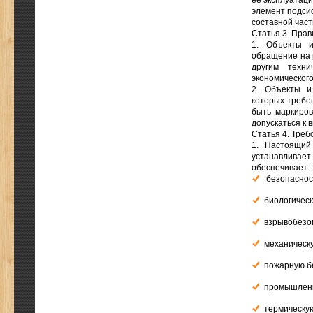
ее эксплуатаци
элемент подси
составной час
Статья 3. Пра
1. Объекты и
обращение на 
другим техни
экономического
2. Объекты и
которых требо
быть маркиров
допускаться к 
Статья 4. Тре
1. Настоящий
устанавливае
обеспечивает:
безопаснос
биологическ
взрывобезо
механическ
пожарную б
промышленн
термическую