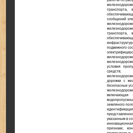
работы по рас
железнодорож
транспорта, 
обеспечивающ
сообщений эле
железнодорожн
железнодорож
транспорта, 
обеспечиваю
инфраструкту
подвижного сос
электрифициро
железнодорож
железнодорож
условия проп
средств;
железнодорож
дорожки с же
безопасные ус
железнодорож
включающая 
водопропускн
земляного поло
идентификаци
представленн
указанным в со
инновационная
признаки, ко