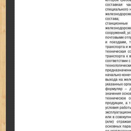
которой требо
составная ча
специального 
железнодорож
состава;
станционные
железнодорожн
сооружений, ус
почтовыми от
и поездами, 
транспорта и ж
техническая с
транспорта к 
соответствии 
технологиче
предназначен
начально-коне
выхода на жел
указанных орг
формуляр – д
значения основ
техническое 
продукции, а 
условия работы
эксплуатацион
или в совокуп
(или) отража
основных парам