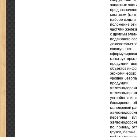
сооружений и
запасные части
предназначенн
составом (кон
наборе воды и 
положение эти
частями железн
с другими эле
подвижного сос
доказательст
совокупность
сформулирован
конструкторск
продукции до
объектов инфр
экономически
уровню безопа
продукции;
железнодоро
железнодорожн
устройств сигн
блокировки, о
маневровой ра
железнодорож
перегоны ил
железнодорожн
по приему, от
грузов, багажа