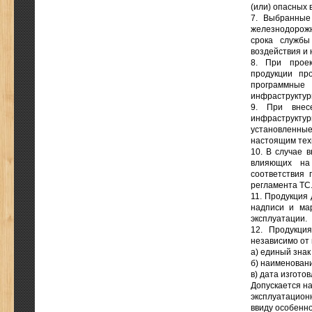
(или) опасных 
7. Выбранные 
железнодорожн
срока службы
воздействия и 
8. При проек
продукции про
программные 
инфраструктур
9. При внес
инфраструкту
установленн
настоящим тех
10. В случае 
влияющих на 
соответствия 
регламента ТС
11. Продукция
надписи и ма
эксплуатации.
12. Продукци
независимо от 
а) единый знак
б) наименовани
в) дата изгото
Допускается на
эксплуатацион
ввиду особенно