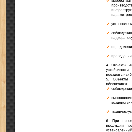
выбора мат
производст
инфрастру
параметров 
установлен
соблюдения
надзора, о
определения
проведения 
4. Объекты и
устойчивости
поездов с наи
5. Объекты 
обеспечивать:
соблюдение
выполнение
воздействи
техническу
6. При проек
продукции пр
установленный