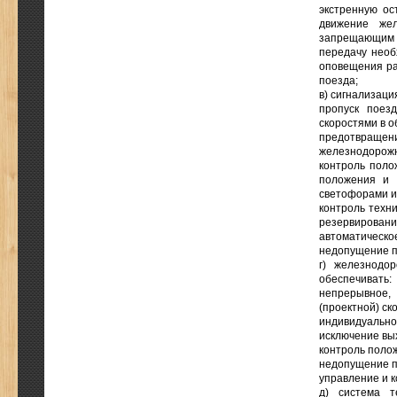
экстренную ос
движение жел
запрещающим 
передачу необ
оповещения ра
поезда;
в) сигнализаци
пропуск поез
скоростями в о
предотвращени
железнодорожн
контроль поло
положения и 
светофорами и
контроль техни
резервировани
автоматическо
недопущение п
г) железнодо
обеспечивать:
непрерывное,
(проектной) ск
индивидуально
исключение вых
контроль полож
недопущение п
управление и к
д) система т