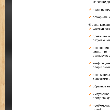
железнодор
наличие пр
пожарная бе
б) использова
электрическ
превышени
окружающей
отношение 
сигнал об 
размеру изо
коэффициен
опор и риге
относитель
допустимого
обратное н
импульсно
пределах д
необходимы
полей;