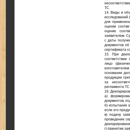
несоответстви
ТС.
14. Виды и об
исследований (
для применени
оценки соотве
оценке соотв
заявителем. С
с даты получе
документов об
сертификата со
15. При декл
соответствии 
лицо (физиче
изготовителем
основании дог
продукции тре
за несоответ
регламента ТС
16. Деклариро
а) формирова
документов, п
б) испытания 
если это пред
в) подачу зая
проведение се
декларировани
г) принятие за