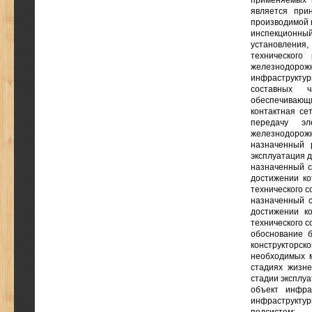
применяемых 
является при
производимой 
инспекционный
установления
технического
железнодорожн
инфраструктур
составных ч
обеспечивающи
контактная се
передачу эл
железнодорожн
назначенный 
эксплуатация д
назначенный с
достижении ко
технического с
назначенный с
достижении к
технического с
обоснование б
конструкторс
необходимых 
стадиях жизне
стадии эксплу
объект инфра
инфраструкту