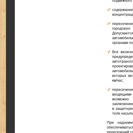
подвижного 
содержание
концентрац
пересечен
городского
Допускаетс
автомобиль
органами го
Все желез
предупреди
автотранс
проектир
автомобиль
которых эк
км/час;
пересечени
входящими
возможно 
заключение
в защитную
теле насыпи
При надземн
обеспечивать
пересечений с