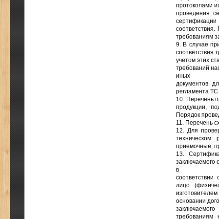
протоколами ис
проведения се
сертификации
соответствия.
требованиям з
9. В случае п
соответствия 
учетом этих с
требований нас
иных
документов дл
регламента ТС 
10. Перечень 
продукции, п
Порядок провед
11. Перечень 
12. Для прове
техническом 
приемочные, п
13. Сертифик
заключаемого 
в
соответствии 
лицо (физиче
изготовителем
основании дого
заключаемого
требованиям 