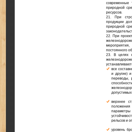
современные 
природной сре
ресурсов.
21. При стро
продукции до
природной сре
законодательст
22. При проек
железнодорож
мероприятия,
постоянного об
23. В целях 
железнодоро
устанавливают
все состав
и другие) 
переводы, 
способно
железнодо
допустимых
верхнее с
положения 
параметры
устойчивос
рельсов и 
уровень бр