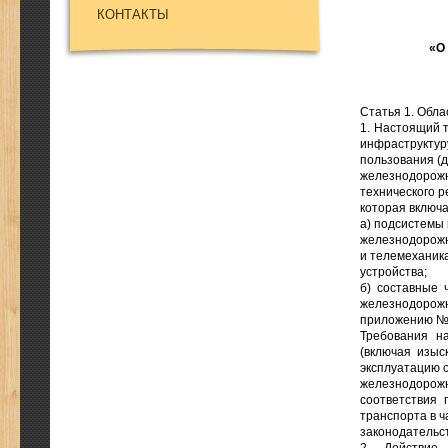
КОНТАКТЫ
«О
Статья 1. Обл
1. Настоящий 
инфраструкту
пользования (
железнодорож
технического 
которая включа
а) подсистемы 
железнодорожн
и телемеханика
устройства;
б) составные 
железнодорожн
приложению №
Требования н
(включая изыс
эксплуатацию 
железнодорож
соответствия 
транспорта в 
законодательс