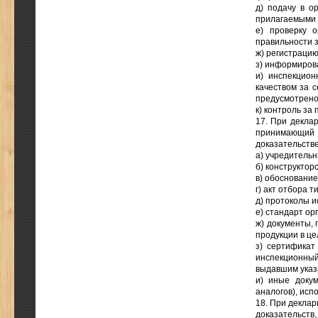
д) подачу в о
прилагаемыми 
е) проверку 
правильности 
ж) регистрацию
з) информиров
и) инспекцион
качеством за 
предусмотрено
к) контроль за
17. При декла
принимающий
доказательств
а) учредитель
б) конструктор
в) обоснование
г) акт отбора 
д) протоколы 
е) стандарт ор
ж) документы,
продукции в це
з) сертификат
инспекционны
выдавшим указ
и) иные докум
аналогов), ис
18. При деклар
доказательств