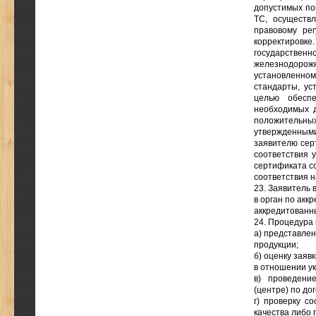
допустимых по
ТС, осуществ
правовому ре
корректировк
государстве
железнодорож
установленн
стандарты, ус
целью обеспе
необходимых д
положительны
утвержденным
заявителю сер
соответствия 
сертификата с
соответствия н
23. Заявитель 
в орган по акк
аккредитованн
24. Процедура
а) представле
продукции;
б) оценку зая
в отношении у
в) проведени
(центре) по до
г) проверку с
качества либо 