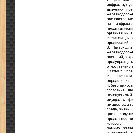
2. Действие
инфраструктур
движения пое
железнодорож
распространяе
на инфрастру
предназначен
организаций и
составом для 
организаций.
3. Настоящий
железнодорожн
растений, сохр
предупрежден
относительно е
Статья 2. Опр
В настоящем
определения:
4. безопаснос
состояние ин
недопустимый
имуществу фи
имуществу, а 
среде, жизни 
цикла продукци
предельное по
которого
помимо желез