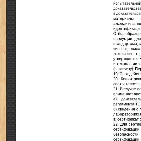
испытательн
доказательства
в доказательс
материалы п
аккредитованн
идентификацию
Отбор образцо
продукции для
стандартами, 
числе правила
технического 
утверждается К
и технологии 
(заказчику). П
19. Срок дейст
20. Копии зав
соответствия п
21. В случае 
применяет част
а) доказател
регламента ТС
б) сведения о
лабораториях (
в) сертификат 
22. Для серти
сертификаци
безопасности
сертификации