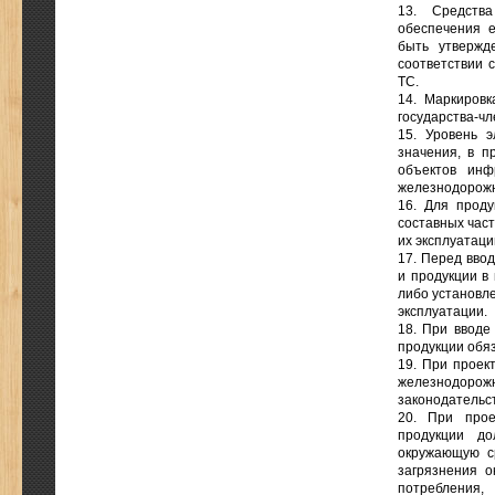
13. Средства
обеспечения е
быть утвержд
соответствии 
ТС.
14. Маркировк
государства-чл
15. Уровень 
значения, в п
объектов инф
железнодорожн
16. Для прод
составных час
их эксплуатаци
17. Перед вво
и продукции в
либо установл
эксплуатации.
18. При вводе
продукции обя
19. При проек
железнодоро
законодательс
20. При прое
продукции до
окружающую с
загрязнения 
потребления,