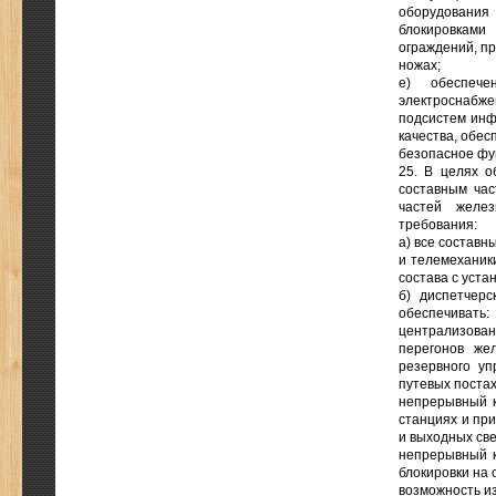
оборудования
блокировками
ограждений, п
ножах;
е) обеспече
электроснабж
подсистем инф
качества, обе
безопасное фу
25. В целях о
составным час
частей желез
требования:
а) все составн
и телемеханик
состава с уст
б) диспетчер
обеспечивать:
централизован
перегонов же
резервного уп
путевых постах
непрерывный к
станциях и при
и выходных св
непрерывный к
блокировки на 
возможность и